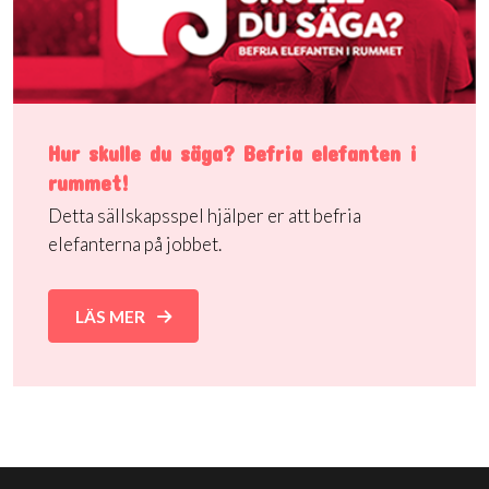
Hur skulle du säga? Befria elefanten i
rummet!
Detta sällskapsspel hjälper er att befria
elefanterna på jobbet.
LÄS MER