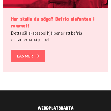
Hur skulle du säga? Befria elefanten i
rummet!
Detta sällskapsspel hjälper er att befria
elefanterna på jobbet.
LÄS MER
WEBBPLATSKARTA