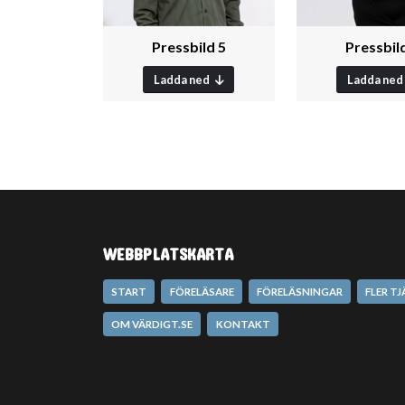
Pressbild 5
Pressbil
Ladda ned
Ladda ned
WEBBPLATSKARTA
START
FÖRELÄSARE
FÖRELÄSNINGAR
FLER T
OM VÄRDIGT.SE
KONTAKT