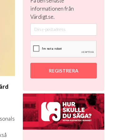
Få den senaste
informationen från
Värdigt.se.
REGISTRERA
vård
rsonals
kså