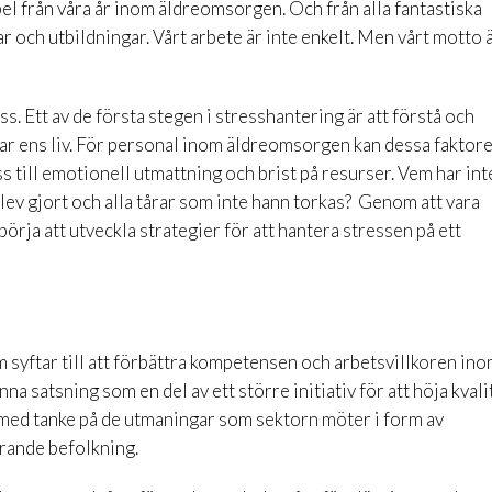
el från våra år inom äldreomsorgen. Och från alla fantastiska
r och utbildningar. Vårt arbete är inte enkelt. Men vårt motto är
ss. Ett av de första stegen i stresshantering är att förstå och
kar ens liv. För personal inom äldreomsorgen kan dessa faktor
s till emotionell utmattning och brist på resurser. Vem har int
lev gjort och alla tårar som inte hann torkas? Genom att vara
ja att utveckla strategier för att hantera stressen på ett
 syftar till att förbättra kompetensen och arbetsvillkoren in
satsning som en del av ett större initiativ för att höja kvali
med tanke på de utmaningar som sektorn möter i form av
rande befolkning.