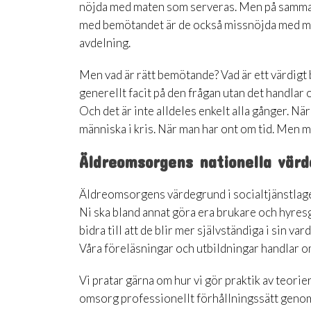
nöjda med maten som serveras. Men på samma b
med bemötandet är de också missnöjda med mat
avdelning.
Men vad är rätt bemötande? Vad är ett värdigt
generellt facit på den frågan utan det handla
Och det är inte alldeles enkelt alla gånger. 
människa i kris. När man har ont om tid. Men m
Äldreomsorgens nationella vär
Äldreomsorgens värdegrund i socialtjänstlagen 
Ni ska bland annat göra era brukare och hyres
bidra till att de blir mer självständiga i sin v
Våra föreläsningar och utbildningar handlar om hu
Vi pratar gärna om hur vi gör praktik av teori
omsorg professionellt förhållningssätt genom 