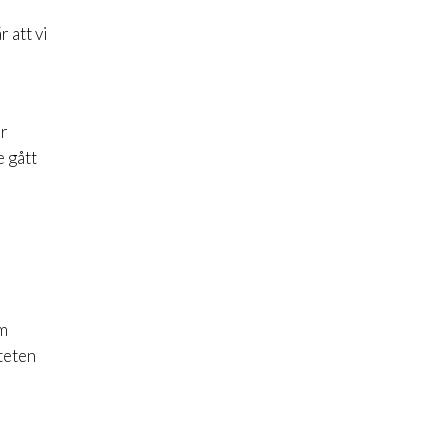
 att vi
er
e gått
om
teten