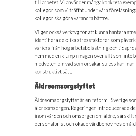
till arbetet. Vi använder många konkreta exemp
kollegor som vi träffat under våra föreläsninga
kollegor ska göra varandra bättre.
Vi ger också verktyg för att kunna hantera stre
identifiera de olika stressfaktorer som påver
variera från hög arbetsbelastning och tidspres
hem med en klump i magen över allt som inte b
medveten om vad som orsakar stress kan man bör
konstruktivt sätt.
Äldreomsorgslyftet
Äldreomsorgslyftet är en reform i Sverige som
äldreomsorgen. Regeringen introducerade denna 
inom vården och omsorgen om äldre, särskilt 
personalbrist och ökade vårdbehov hos en åld