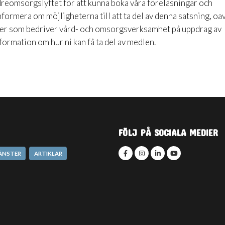
reomsorgslyftet för att kunna boka våra föreläsningar och
formera om möjligheterna till att ta del av denna satsning, oa
ter som bedriver vård- och omsorgsverksamhet på uppdrag av
ormation om hur ni kan få ta del av medlen.
FÖLJ PÅ SOCIALA MEDIER
JÄNSTER
ARTIKLAR