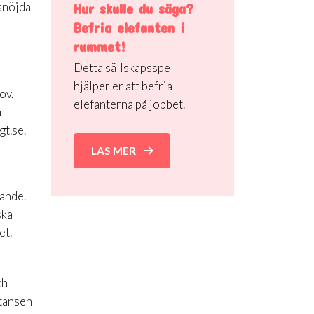
snöjda
Hur skulle du säga?
Befria elefanten i
rummet!
Detta sällskapsspel
hjälper er att befria
ov.
elefanterna på jobbet.
n
gt.se.
LÄS MER
nande.
ska
et.
ch
stansen