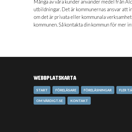
Många av våra kunder använder medel från Äld
utbildningar. Det är kommunernas ansvar att in
om det är privata eller kommunala verksamhe
kommunen. Så kontakta din kommun för mer inf
WEBBPLATSKARTA
START
FÖRELÄSARE
FÖRELÄSNINGAR
FLER T
OM VÄRDIGT.SE
KONTAKT