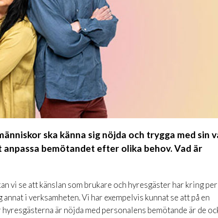
människor ska känna sig nöjda och trygga med sin 
tt anpassa bemötandet efter olika behov. Vad är
 vi se att känslan som brukare och hyresgäster har kring pe
g annat i verksamheten. Vi har exempelvis kunnat se att på en
r hyresgästerna är nöjda med personalens bemötande är de oc