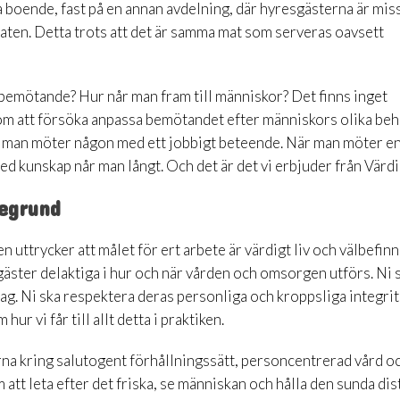
oende, fast på en annan avdelning, där hyresgästerna är mis
en. Detta trots att det är samma mat som serveras oavsett
 bemötande? Hur når man fram till människor? Det finns inget
r om att försöka anpassa bemötandet efter människors olika beh
När man möter någon med ett jobbigt beteende. När man möter e
ed kunskap når man långt. Och det är det vi erbjuder från Värdi
degrund
uttrycker att målet för ert arbete är värdigt liv och välbefin
gäster delaktiga i hur och när vården och omsorgen utförs. Ni 
ardag. Ni ska respektera deras personliga och kroppsliga integrit
r vi får till allt detta i praktiken.
erna kring salutogent förhållningssätt, personcentrerad vård o
att leta efter det friska, se människan och hålla den sunda di