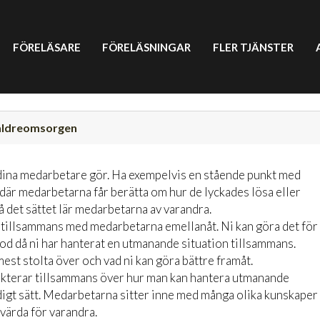
FÖRELÄSARE
FÖRELÄSNINGAR
FLER TJÄNSTER
m äldreomsorgen
 dina medarbetare gör. Ha exempelvis en stående punkt med
där medarbetarna får berätta om hur de lyckades lösa eller
å det sättet lär medarbetarna av varandra.
t tillsammans med medarbetarna emellanåt. Ni kan göra det för
riod då ni har hanterat en utmanande situation tillsammans.
 mest stolta över och vad ni kan göra bättre framåt.
lekterar tillsammans över hur man kan hantera utmanande
digt sätt. Medarbetarna sitter inne med många olika kunskaper
värda för varandra.