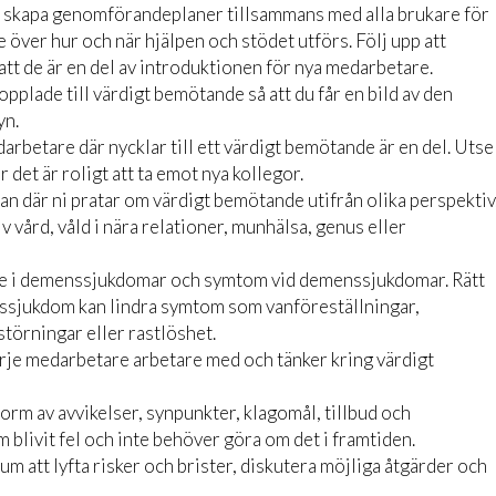
 att skapa genomförandeplaner tillsammans med alla brukare för
de över hur och när hjälpen och stödet utförs. Följ upp att
t de är en del av introduktionen för nya medarbetare.
kopplade till värdigt bemötande så att du får en bild av den
yn.
rbetare där nycklar till ett värdigt bemötande är en del. Utse
det är roligt att ta emot nya kollegor.
n där ni pratar om värdigt bemötande utifrån olika perspektiv
 vård, våld i nära relationer, munhälsa, genus eller
e i demenssjukdomar och symtom vid demenssjukdomar. Rätt
sjukdom kan lindra symtom som vanföreställningar,
törningar eller rastlöshet.
rje medarbetare arbetare med och tänker kring värdigt
 form av avvikelser, synpunkter, klagomål, tillbud och
om blivit fel och inte behöver göra om det i framtiden.
rum att lyfta risker och brister, diskutera möjliga åtgärder och