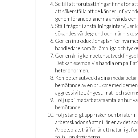
Se till att förutsättningar finns för
att säkerställa att de känner inflytan
genomförandeplanerna används och at
Ställ frågor i anställningsintervjuer 
sökandes värdegrund och människos
Gör en introduktionsplan för nya meda
handledare som är lämpliga och tycker 
Gör en årlig kompetensutvecklingspla
Det kan exempelvis handla om palliativ
heteronormen.
Kompetensutveckla dina medarbetar
bemötande av en brukare med demens
aggressivitet, ångest, mat- och sömns
Följ upp i medarbetarsamtalen hur va
bemötande.
Följ ständigt upp risker och brister i
arbetsskador så att ni lär er av det s
Arbetsplatsträffar är ett naturligt fo
följa upp åtgärderna.