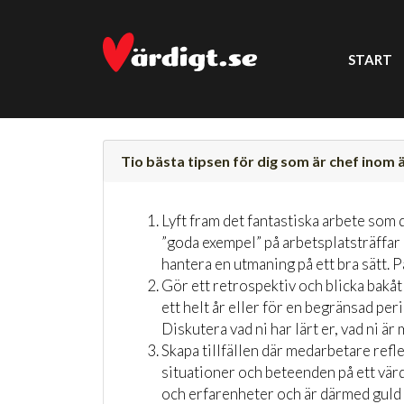
START
Tio bästa tipsen för dig som är chef ino
Lyft fram det fantastiska arbete som
”goda exempel” på arbetsplatsträffar 
hantera en utmaning på ett bra sätt. P
Gör ett retrospektiv och blicka bakå
ett helt år eller för en begränsad pe
Diskutera vad ni har lärt er, vad ni är
Skapa tillfällen där medarbetare ref
situationer och beteenden på ett vär
och erfarenheter och är därmed guld 