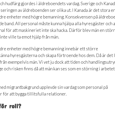
ch hudfärg gjordes i äldreboendets vardag. Sverige och Kanad
seringen av äldreboenden ser olika ut. I Kanada är det stora e
indre enheter med högre bemanning. Konsekvensen på äldrebo
nde band. All personal måste kunna hjälpa alla hyresgäster och a
al för att maskineriet inte ska hacka. Därför blev män en störn
nte ville ta emot hjälp från män.
dre enheter med högre bemanning innebär ett större
känna hyresgästerna och skapa förtroende hos dem. Då är det l
 från exempelvis män. Vi vet ju dock att tiden och handlingsut
 och risken finns då att män kan ses som en störning i arbetet
 med migrantbakgrund upplevde sin vardag som personal på
för att bygga tillitsfulla relationer.
ör roll?