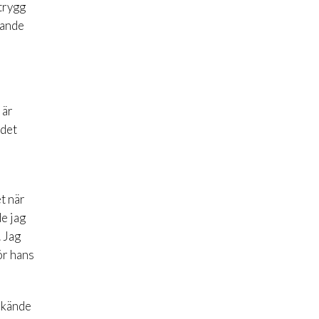
 trygg
tande
 är
 det
t när
de jag
. Jag
ör hans
g kände