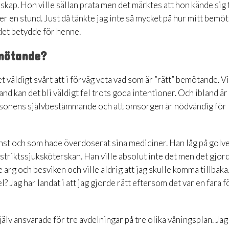
lskap. Hon ville sällan prata men det märktes att hon kände sig
er en stund. Just då tänkte jag inte så mycket på hur mitt bemö
det betydde för henne.
emötande?
 väldigt svårt att i förväg veta vad som är ”rätt” bemötande. Vi
 kan det bli väldigt fel trots goda intentioner. Och ibland är
personens självbestämmande och att omsorgen är nödvändig för
nst och som hade överdoserat sina mediciner. Han låg på golve
istriktssjuksköterskan. Han ville absolut inte det men det gjor
 arg och besviken och ville aldrig att jag skulle komma tillbaka
? Jag har landat i att jag gjorde rätt eftersom det var en fara f
jälv ansvarade för tre avdelningar på tre olika våningsplan. Ja