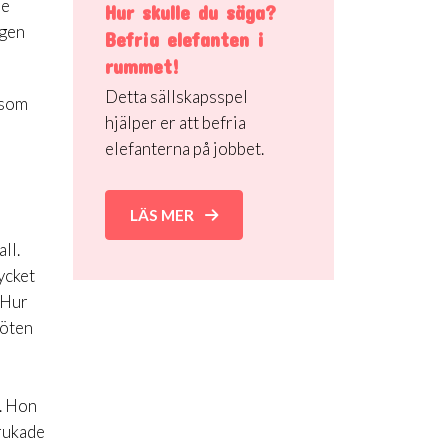
de
Hur skulle du säga?
rgen
Befria elefanten i
rummet!
Detta sällskapsspel
 som
hjälper er att befria
elefanterna på jobbet.
LÄS MER
ll.
ycket
 Hur
möten
e. Hon
brukade