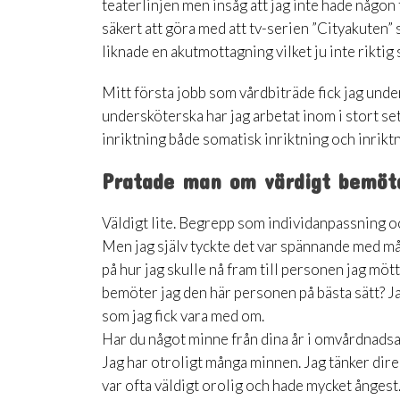
teaterlinjen men insåg att jag inte hade någon 
säkert att göra med att tv-serien ”Cityakuten”
liknade en akutmottagning vilket ju inte riktig
Mitt första jobb som vårdbiträde fick jag unde
undersköterska har jag arbetat inom i stort s
inriktning både somatisk inriktning och inrik
Pratade man om värdigt bemöt
Väldigt lite. Begrepp som individanpassning oc
Men jag själv tyckte det var spännande med 
på hur jag skulle nå fram till personen jag möt
bemöter jag den här personen på bästa sätt? J
som jag fick vara med om.
Har du något minne från dina år i omvårdnadsa
Jag har otroligt många minnen. Jag tänker dir
var ofta väldigt orolig och hade mycket ångest