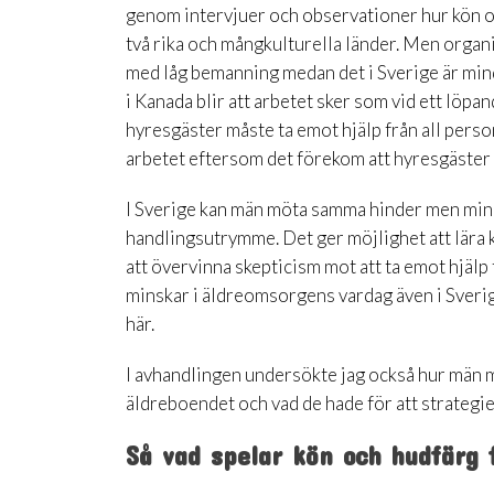
genom intervjuer och observationer hur kön o
två rika och mångkulturella länder. Men organi
med låg bemanning medan det i Sverige är m
i Kanada blir att arbetet sker som vid ett löpa
hyresgäster måste ta emot hjälp från all person
arbetet eftersom det förekom att hyresgäster i
I Sverige kan män möta samma hinder men min
handlingsutrymme. Det ger möjlighet att lära 
att övervinna skepticism mot att ta emot hjälp
minskar i äldreomsorgens vardag även i Sverige
här.
I avhandlingen undersökte jag också hur män
äldreboendet och vad de hade för att strategier 
Så vad spelar kön och hudfärg f