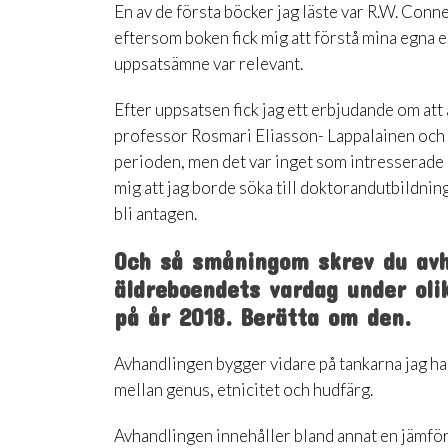
En av de första böcker jag läste var R.W. Conne
eftersom boken fick mig att förstå mina egna e
uppsatsämne var relevant.
Efter uppsatsen fick jag ett erbjudande om att
professor Rosmari Eliasson- Lappalainen och p
perioden, men det var inget som intresserade 
mig att jag borde söka till doktorandutbildnin
bli antagen.
Och så småningom skrev du avh
äldreboendets vardag under oli
på år 2018. Berätta om den.
Avhandlingen bygger vidare på tankarna jag ha
mellan genus, etnicitet och hudfärg.
Avhandlingen innehåller bland annat en jämfö