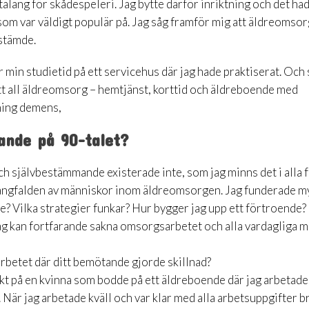
talang för skådespeleri. Jag bytte därför inriktning och det ha
 som var väldigt populär på. Jag såg framför mig att äldreomso
 stämde.
r min studietid på ett servicehus där jag hade praktiserat. Och
ett all äldreomsorg – hemtjänst, korttid och äldreboende med
tning demens,
ande på 90-talet?
h självbestämmande existerade inte, som jag minns det i alla fa
mångfalden av människor inom äldreomsorgen. Jag funderade m
te? Vilka strategier funkar? Hur bygger jag upp ett förtroende?
ag kan fortfarande sakna omsorgsarbetet och alla vardagliga 
rbetet där ditt bemötande gjorde skillnad?
ekt på en kvinna som bodde på ett äldreboende där jag arbetad
. När jag arbetade kväll och var klar med alla arbetsuppgifter 