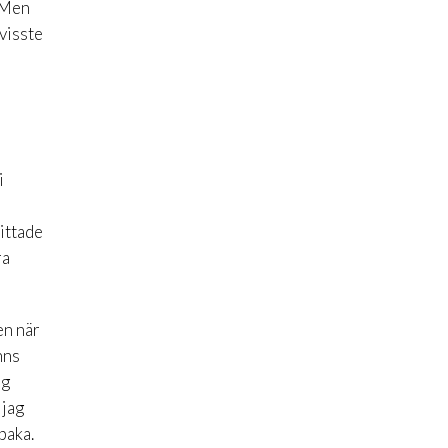
. Men
 visste
i
hittade
ra
en när
nns
ag
 jag
baka.