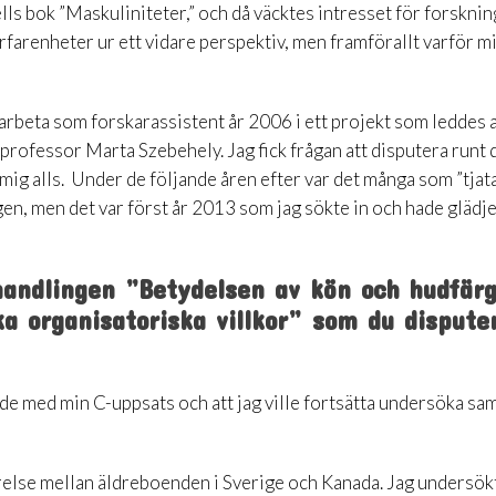
lls bok ”Maskuliniteter,” och då väcktes intresset för forsknin
rfarenheter ur ett vidare perspektiv, men framförallt varför mi
 arbeta som forskarassistent år 2006 i ett projekt som leddes 
rofessor Marta Szebehely. Jag fick frågan att disputera runt 
mig alls. Under de följande åren efter var det många som ”tjat
gen, men det var först år 2013 som jag sökte in och hade glädje
andlingen ”Betydelsen av kön och hudfärg
ka organisatoriska villkor” som du dispute
de med min C-uppsats och att jag ville fortsätta undersöka sa
relse mellan äldreboenden i Sverige och Kanada. Jag undersök