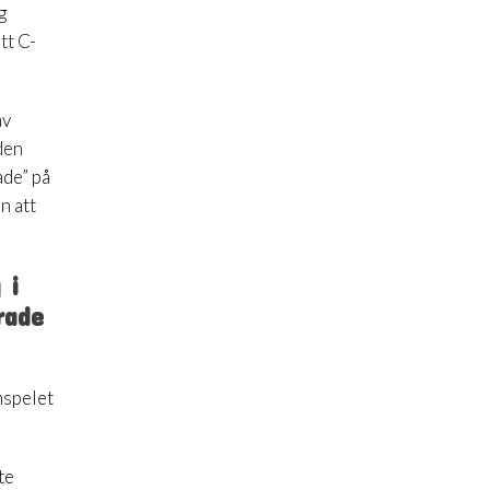
g
tt C-
av
den
ade” på
n att
 i
rade
mspelet
te