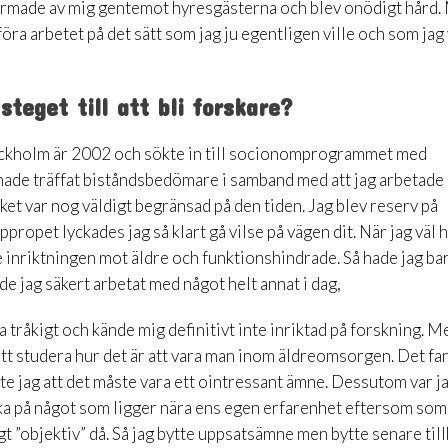
 skärmade av mig gentemot hyresgästerna och blev onödigt hård
föra arbetet på det sätt som jag ju egentligen ville och som jag
teget till att bli forskare?
l Stockholm är 2002 och sökte in till socionomprogrammet med
 hade träffat biståndsbedömare i samband med att jag arbetade 
 var nog väldigt begränsad på den tiden. Jag blev reserv på
propet lyckades jag så klart gå vilse på vägen dit. När jag väl 
de inriktningen mot äldre och funktionshindrade. Så hade jag ba
e jag säkert arbetat med något helt annat i dag,
a tråkigt och kände mig definitivt inte inriktad på forskning. M
 att studera hur det är att vara man inom äldreomsorgen. Det fa
kte jag att det måste vara ett ointressant ämne. Dessutom var j
ska på något som ligger nära ens egen erfarenhet eftersom som
ligt ”objektiv” då. Så jag bytte uppsatsämne men bytte senare till