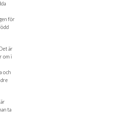
dda
gen för
född
 Det är
r om i
a och
ldre
här
man ta