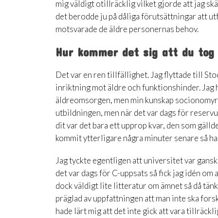
mig väldigt otillräcklig vilket gjorde att jag
det berodde ju på dåliga förutsättningar att ut
motsvarade de äldre personernas behov.
Hur kommer det sig att du tog s
Det var en ren tillfällighet. Jag flyttade til
inriktning mot äldre och funktionshinder. Jag
äldreomsorgen, men min kunskap socionomyrket
utbildningen, men när det var dags för reservup
dit var det bara ett upprop kvar, den som gäll
kommit ytterligare några minuter senare så had
Jag tyckte egentligen att universitet var gansk
det var dags för C-uppsats så fick jag idén om
dock väldigt lite litteratur om ämnet så då tän
präglad av uppfattningen att man inte ska for
hade lärt mig att det inte gick att vara tillräck