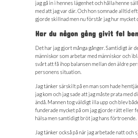
jag gå in i hennes lägenhet och hålla henne säl
med att jag var där. Och hon somnade alltid eft
gjorde skillnad men nu förstår jag hur mycket 
Har du någon gång givit fel b
Det har jag gjort många gånger. Samtidigt är det
människor som arbetar med människor och ibland
svårt att få ihop balansen mellan den äldre 
personens situation.
Jag tänker särskilt på en man som hade hemtjä
jag kom och jag sade att jag måste prata med d
ändå. Mannen tog väldigt illa upp och blev både
funderade mycket på om jag gjorde rätt eller fel
hälsa men samtidigt bröt jag hans förtroende.
Jag tänker också på när jag arbetade natt och s