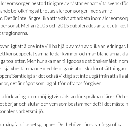
 äldreomsorgen bestod tidigare av nästan enbart vita svenskfö
ldrande befolkning så brottas äldreomsorgen med sämre
 Det är inte längre lika attraktivt att arbeta inom äldreomsor
d personal. Mellan 2005 och 2015 dubblerades antalet utrikes
adsregionerna.
vanligt att äldre inte vill ha hjälp av män av olika anledningar.
i ett könsuppdelat samhälle där kvinnor och män bland annat klä
iga toaletter. Men hur ska man tillgodose det önskemålet inom
es självbestämmande med de organisatoriska förutsättningarn
n? Samtidigt är det också viktigt att inte utgå ifrån att alla ä
or, det är något som jag alltför ofta tas förgiven.
a förklaring utom möjligtvis rädslan för språkbarriärer. Och 
et börjar och slutar och vem som bestämmer det? I det måste 
sonalens arbetsmiljö.
ed mångfald i arbetsgrupper. Det behöver finnas många olika