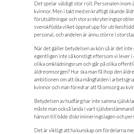
Det spelar väldigt stor roll. Personalen inom
kvinnor. Men i takt med en kraftigt ökande å
förutsättningar och stora rekryteringsproblem.
svenskfödda vilket öppnat upp för utrikesföd
personal, och andelen är ännu större i storst
När det gäller betydelsen av kön så är det inte o
egentligen inte så konstigt eftersom vi lever 
olika omklädningsrum och går på olika offentl
äldreomsorgen? Hur ska man få ihop den äldr
ambitionen om att öka mångfalden i arbetsgruppe
kvinnor och män föredrar att få omsorg av kvinn
Betydelsen av hudfärg har inte samma självklar
måste man också landa i vart självbestämmand
hänsyn till både diskrimineringslagen och per
Det är viktigt att ha kunskap om fördelarna m