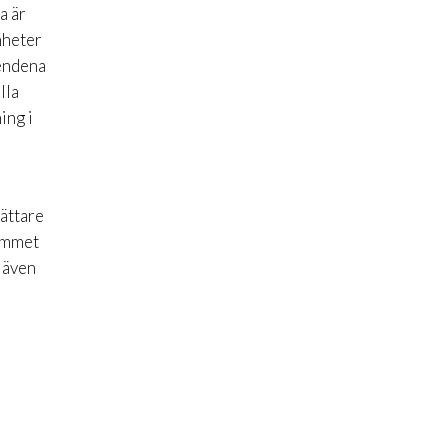
a är
nheter
endena
lla
ing i
ättare
rymmet
 även