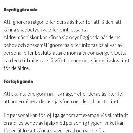
Osynliggörande
Att ignorera någon eller deras åsikter för att få dem att
känna sig obetydliga eller ointressanta.
Äldre människor kan känna sig osynliggjorda när deras
behov och önskemål ignoreras eller inte tas på allvar av
personal eller beslutsfattare inom äldreomsorgen. Detta
kan leda till minskat självförtroende och sämre livskvalitet
för de äldre.
Förlöjligande
Att skämta om, göra narr av någon eller deras åsikter för
att underminera deras självförtroende och auktoritet.
En personal kan förlöjliga genom att exempelvis skratta åt
en äldres behov av hjälp med personlig hygien, vilket kan
få den äldre att känna sig generad och värdelös.