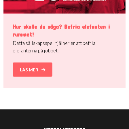
Hur skulle du säga? Befria elefanten i
rummet!
Detta sällskapsspel hjälper er att befria
elefanterna på jobbet.
LÄS MER