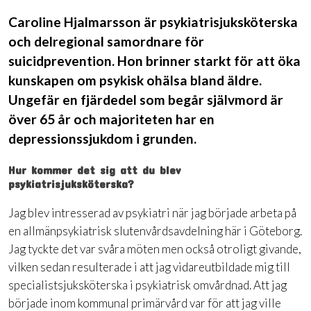
Caroline Hjalmarsson är psykiatrisjuksköterska
och delregional samordnare för
suicidprevention. Hon brinner starkt för att öka
kunskapen om psykisk ohälsa bland äldre.
Ungefär en fjärdedel som begår självmord är
över 65 år och majoriteten har en
depressionssjukdom i grunden.
Hur kommer det sig att du blev
psykiatrisjuksköterska?
Jag blev intresserad av psykiatri när jag började arbeta på
en allmänpsykiatrisk slutenvårdsavdelning här i Göteborg.
Jag tyckte det var svåra möten men också otroligt givande,
vilken sedan resulterade i att jag vidareutbildade mig till
specialistsjuksköterska i psykiatrisk omvårdnad. Att jag
började inom kommunal primärvård var för att jag ville