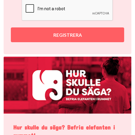
REGISTRERA
Hur skulle du säga? Befria elefanten i